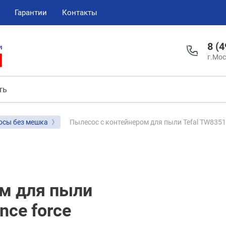
Гарантии
Контакты
8 (
г.Мос
Пылесос с контейнером для пыли Tefal TW8351EA
осы без мешка
ом для пыли
nce force